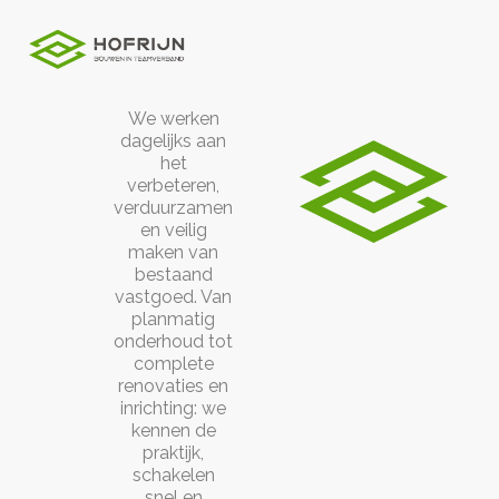
Expertise
Onze expertise in de praktijk
We werken
dagelijks aan
het
verbeteren,
verduurzamen
en veilig
maken van
bestaand
vastgoed. Van
planmatig
onderhoud tot
complete
renovaties en
inrichting: we
kennen de
praktijk,
schakelen
snel en